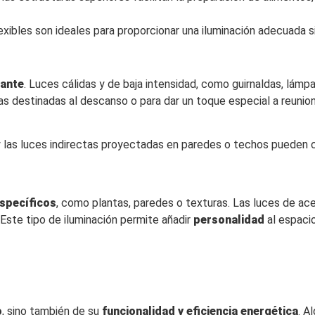
lexibles son ideales para proporcionar una iluminación adecuada si
jante
. Luces cálidas y de baja intensidad, como guirnaldas, lámp
s destinadas al descanso o para dar un toque especial a reuniones
y las luces indirectas proyectadas en paredes o techos pueden c
specíficos
, como plantas, paredes o texturas. Las luces de ace
 Este tipo de iluminación permite añadir
personalidad
al espacio
o
, sino también de su
funcionalidad y eficiencia energética
. A