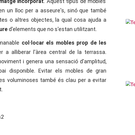
matge incorporat
. Aquest tipus de mobles
xen un lloc per a asseure's, sinó que també
es o altres objectes, la qual cosa ajuda a
iure
d'elements que no s'estan utilitzant.
omanable
col·locar els mobles prop de les
r a alliberar l'àrea central de la terrassa.
 moviment i genera una sensació d'amplitud,
spai disponible. Evitar els mobles de gran
es voluminoses també és clau per a evitar
t.