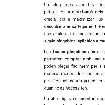
Un dels primers aspectes a ten
petites és
la distribució dels
crucial per a maximitzar l'ú
desordre o amuntegament. Per
que s'adaptin a les dimensio
siguin plegables, apilables o mu
Les
taules plegables
són un b
permeten comptar amb una
su
poden plegar fàcilment per a
a
mateixa manera, les cadires a
per a espais reduïts, ja que 
quan no es necessiten.
Un altre tipus de mobiliari qu