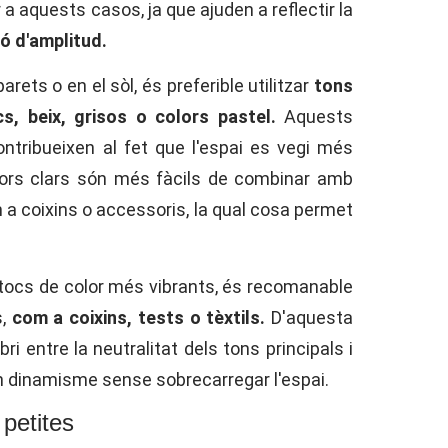
 aquests casos, ja que ajuden a reflectir la
ió d'amplitud.
ets o en el sòl, és preferible utilitzar
tons
, beix, grisos o colors pastel.
Aquests
ontribueixen al fet que l'espai es vegi més
lors clars són més fàcils de combinar amb
 a coixins o accessoris, la qual cosa permet
r tocs de color més vibrants, és recomanable
s,
com a coixins, tests o tèxtils.
D'aquesta
i entre la neutralitat dels tons principals i
n dinamisme sense sobrecarregar l'espai.
 petites