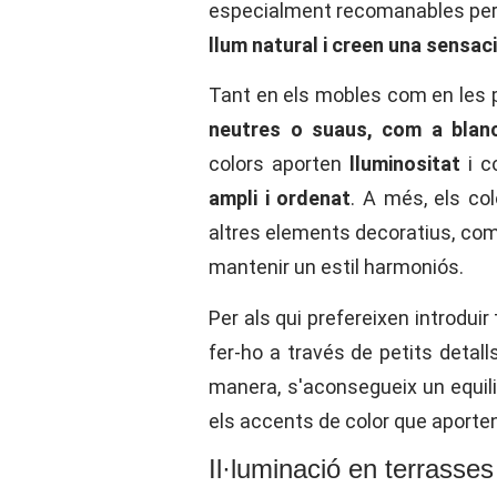
especialment recomanables per a
llum natural i creen una sensac
Tant en els mobles com en les par
neutres o suaus, com a blancs
colors aporten
lluminositat
i c
ampli i ordenat
. A més, els co
altres elements decoratius, com
mantenir un estil harmoniós.
Per als qui prefereixen introdui
fer-ho a través de petits detall
manera, s'aconsegueix un equilibr
els accents de color que aporte
Il·luminació en terrasses