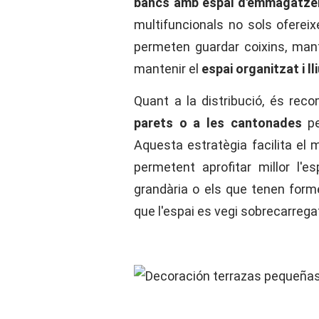
bancs amb espai d'emmagatze
multifuncionals no sols oferei
permeten guardar coixins, mant
mantenir el
espai organitzat i ll
Quant a la distribució, és rec
parets o a les cantonades
pe
Aquesta estratègia facilita el
permetent aprofitar millor l'e
grandària o els que tenen form
que l'espai es vegi sobrecarrega