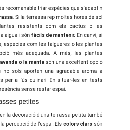
 és recomanable triar espècies que s'adaptin
rrassa
. Si la terrassa rep moltes hores de sol
 plantes resistents com els cactus o les
a aigua i són
fàcils de mantenir.
En canvi, si
, espècies com les falgueres o les plantes
opció més adequada. A més, les plantes
 lavanda o la menta
són una excel·lent opció
ue no sols aporten una agradable aroma a
s per a l'ús culinari. En situar-les en tests
presència sense restar espai.
asses petites
i en la decoració d'una terrassa petita també
la percepció de l'espai. Els
colors clars
són