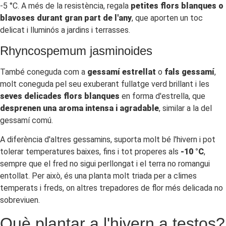
-5 °C. A més de la resistència, regala
petites flors blanques o
blavoses durant gran part de l'any
, que aporten un toc
delicat i lluminós a jardins i terrasses.
Rhyncospemum jasminoides
També coneguda com a
gessamí estrellat
o
fals gessamí
,
molt coneguda pel seu exuberant fullatge verd brillant i les
seves delicades flors blanques
en forma d'estrella, que
desprenen una aroma intensa i agradable
, similar a la del
gessamí comú.
A diferència d'altres gessamins, suporta molt bé l'hivern i pot
tolerar temperatures baixes, fins i tot properes als
-10 °C
,
sempre que el fred no sigui perllongat i el terra no romangui
entollat. Per això, és una planta molt triada per a climes
temperats i freds, on altres trepadores de flor més delicada no
sobreviuen.
Què plantar a l'hivern a testos?