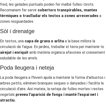
fred, les gelades puntuals poden fer malbé fulles i brots.
Recomanem fer servir
cobertors transpirables, mantes
tèrmiques o traslladar els testos a zones arrecerades
a
zones resguardades.
Sòl i drenatge
En testos, una
capa de grava o arlita
a la base millora la
circulació de l'aigua. En jardins, treballar el terra per mantenir-lo
airejat i enriquit
amb matèria orgànica afavoreix el creixement
saludable de les arrels.
Poda lleugera i neteja
La poda lleugera a l'hivern ajuda a mantenir la forma d'arbustos i
arbres petits, eliminen branques seques o danyades i facilita la
circulació d'aire. Així mateix, la neteja de fulles mortes i restes
vegetals
preveu l'aparició de fongs i manté l'espai net i
atractiu.