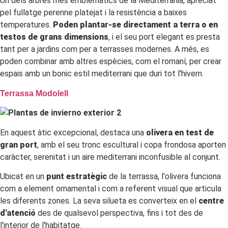
Un dels arbres més emblemàtics de la Mediterrània, apreciat
pel fullatge perenne platejat i la resistència a baixes
temperatures.
Poden plantar-se directament a terra o en
testos de grans dimensions
, i el seu port elegant es presta
tant per a jardins com per a terrasses modernes. A més, es
poden combinar amb altres espècies, com el romaní, per crear
espais amb un bonic estil mediterrani que duri tot l'hivern.
Terrassa Modolell
En aquest àtic excepcional, destaca una
olivera en test de
gran port
, amb el seu tronc escultural i copa frondosa aporten
caràcter, serenitat i un aire mediterrani inconfusible al conjunt.
Ubicat en un
punt estratègic
de la terrassa, l'olivera funciona
com a element ornamental i com a referent visual que articula
les diferents zones. La seva silueta es converteix en el
centre
d'atenció
des de qualsevol perspectiva, fins i tot des de
l'interior de l'habitatge.