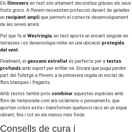
Els
llimoners
en test són altament decoratius gràcies als seus
fruits grocs. A l'hivern necessiten protecció davant de gelades
un
recipient ampli
que permeti el correcte desenvolupament
de les seves arrels.
Pel que fa al
Westringia
, en test aporta un encant singular en
terrasses i es desenvolupa millor en una ubicació
protegida
del vent
.
Finalment, el
gessamí estrellat
és perfecte per a
testos
profunds
amb suport per enfilar-se. Encara que pugui perdre
part del fullatge a l'hivern, a la primavera regala un esclat de
flors blanques i fragants.
Amb testos també pots
combinar
aquestes espècies amb
flors de temporada com ara ciclàmens o pensaments, que
aporten colors extra i transformen qualsevol racó en un espai
vibrant, fins i tot en els mesos més freds.
Consells de cura i