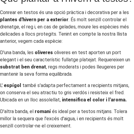
Conrear en testos és una opció pràctica i decorativa per a les
plantes d'hivern per a exterior
. És molt senzill controlar el
drenatge, el reg i, en cas de gelades, moure les espècies més
delicades a llocs protegits. Tenint en compte la nostra llista
anterior, vegem cada espècie:
D'una banda, les
oliveres
oliveres en test aporten un port
elegant i el seu característic fullatge platejat. Requereixen un
substrat ben drenat
, regs moderats i podes lleugeres per
mantenir la seva forma equilibrada.
L'
espígol
també s'adapta perfectament a recipients mitjans,
on conserva el seu atractiu to gris verdós i resisteix el fred.
Ubicada en un lloc assolellat,
intensifica el color i l'aroma.
D'altra banda, el
romaní
és ideal per a testos mitjans. Tolera
millor la sequera que l'excés d'aigua, i en recipients és molt
senzill controlar-ne el creixement.