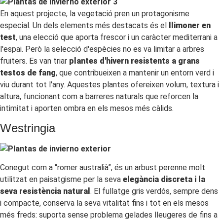
En aquest projecte, la vegetació pren un protagonisme
especial. Un dels elements més destacats és el
llimoner en
test
, una elecció que aporta frescor i un caràcter mediterrani a
l'espai. Però la selecció d'espècies no es va limitar a arbres
fruiters. Es van triar
plantes d'hivern resistents a grans
testos de fang
, que contribueixen a mantenir un entorn verd i
viu durant tot l'any. Aquestes plantes ofereixen volum, textura i
altura, funcionant com a barreres naturals que reforcen la
intimitat i aporten ombra en els mesos més càlids.
Westringia
Conegut com a “romer australià”, és un arbust perenne molt
utilitzat en paisatgisme per la seva
elegància discreta i la
seva resistència natural
. El fullatge gris verdós, sempre dens
i compacte, conserva la seva vitalitat fins i tot en els mesos
més freds: suporta sense problema gelades lleugeres de fins a