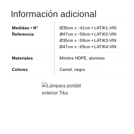
Información adicional
Medidas • N°
Ø35cm x ↑41cm • LATIK1-VIN
Referencia
Ø47cm x ↑59cm • LATIK2-VIN
Ø35cm x ↑59cm • LATIK3-VIN
Ø47cm x ↑69cm • LATIK4-VIN
Materiales
Mimbre HDPE, aluminio
Colores
Camel, negro