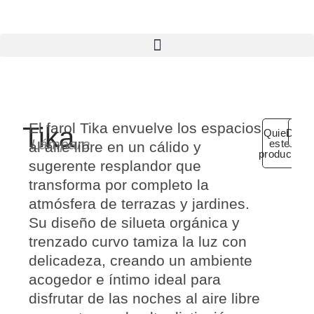
El farol Tika envuelve los espacios
Tika
Quiero
Detal
Lámpara
este
al aire libre en un cálido y
producto
sugerente
resplandor
que
transforma por completo la
atmósfera de terrazas y jardines.
Su diseño de
silueta orgánica y
trenzado curvo
tamiza la luz con
delicadeza, creando un ambiente
acogedor e íntimo ideal para
disfrutar de las noches al aire libre