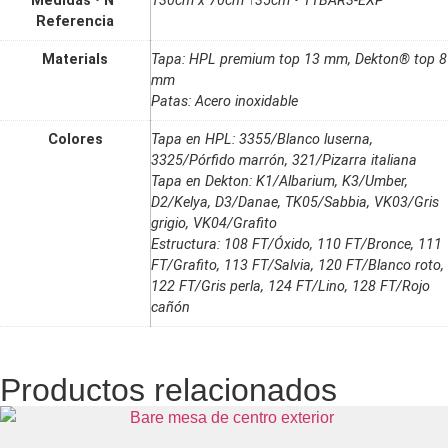
Medidas • N°
130cm x 70cm ↑35cm • TTBAR3-EXP
Referencia
Materials
Tapa: HPL premium top 13 mm, Dekton® top 8
mm
Patas: Acero inoxidable
Colores
Tapa en HPL: 3355/Blanco luserna,
3325/Pórfido marrón, 321/Pizarra italiana
Tapa en Dekton: K1/Albarium, K3/Umber,
D2/Kelya, D3/Danae, TK05/Sabbia, VK03/Gris
grigio, VK04/Grafito
Estructura: 108 FT/Óxido, 110 FT/Bronce, 111
FT/Grafito, 113 FT/Salvia, 120 FT/Blanco roto,
122 FT/Gris perla, 124 FT/Lino, 128 FT/Rojo
cañón
Productos relacionados