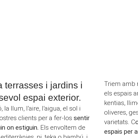
terrasses i jardins i
Triem amb m
els espais a
evol espai exterior.
kentias, lli
a llum, l’aire, l’aigua, el sol i
oliveres, ge
stres clients per a fer-los
sentir
varietats. C
in on estiguin.
Els envoltem de
espais per a
editerrànies, pi, teka o bambú, i