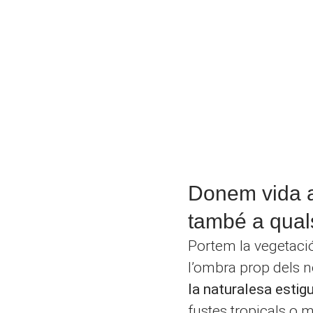
Donem vida a 
també a quals
Portem la vegetació, l
l’ombra prop dels no
la naturalesa estigu
fustes tropicals o m