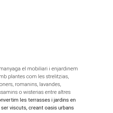
anyaga el mobiliari i enjardinem
mb plantes com les strelitzias,
moners, romanins, lavandes,
ssamins o wisterias entre altres
onvertim les terrasses i jardins en
 ser viscuts, creant oasis urbans