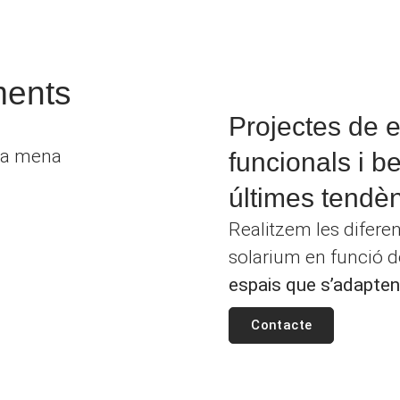
ments
Projectes de e
ota mena
funcionals i be
últimes tendèn
Realitzem les difere
solarium en funció de 
espais que s’adapten a
Contacte