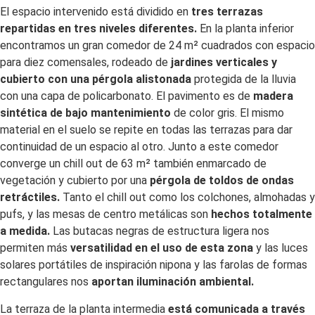
El espacio intervenido está dividido en
tres terrazas
repartidas en tres niveles diferentes.
En la planta inferior
encontramos un gran comedor de 24 m² cuadrados con espacio
para diez comensales, rodeado de
jardines verticales y
cubierto con una pérgola alistonada
protegida de la lluvia
con una capa de policarbonato. El pavimento es de
madera
sintética de bajo mantenimiento
de color gris. El mismo
material en el suelo se repite en todas las terrazas para dar
continuidad de un espacio al otro. Junto a este comedor
converge un chill out de 63 m² también enmarcado de
vegetación y cubierto por una
pérgola de toldos de ondas
retráctiles.
Tanto el chill out como los colchones, almohadas y
pufs, y las mesas de centro metálicas son
hechos totalmente
a medida.
Las butacas negras de estructura ligera nos
permiten más
versatilidad en el uso de esta zona
y las luces
solares portátiles de inspiración nipona y las farolas de formas
rectangulares nos
aportan iluminación ambiental.
La terraza de la planta intermedia
está comunicada a través