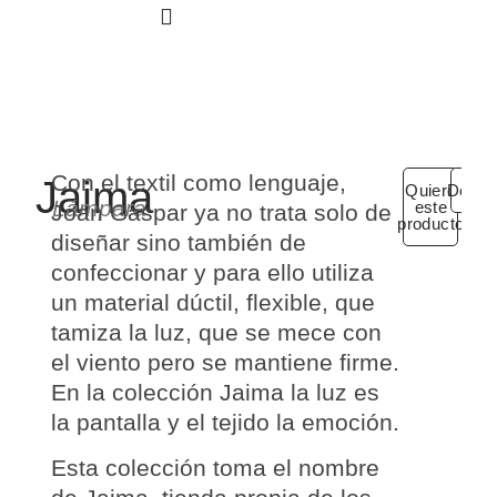
SOLICITA TU PROYECTO
Con el textil como lenguaje,
Jaima
Quiero
Detall
Lámpara
este
Joan Gaspar
ya no trata solo de
producto
diseñar sino también de
confeccionar y para ello utiliza
un material dúctil, flexible, que
tamiza la luz, que se mece con
el viento pero se mantiene firme.
En la colección Jaima la
luz es
la pantalla
y el
tejido la emoción
.
Esta colección toma el nombre