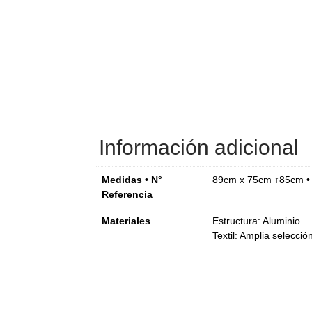
Información adicional
Medidas • N°
89cm x 75cm ↑85cm 
Referencia
Materiales
Estructura: Aluminio
Textil: Amplia selecció
Colores
Textil: disponible segú
Estructura: 108 FT/Óx
FT/Salvia, 120 FT/Blan
128 FT/Rojo cañón