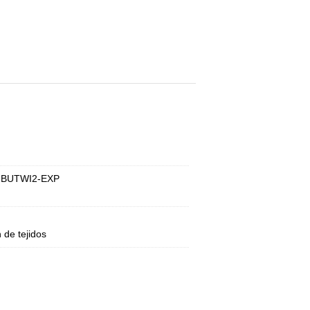
• BUTWI2-EXP
n de tejidos
n selección de tejido
ido, 110 FT/Bronce, 111 FT/Grafito, 113
co roto, 122 FT/Gris perla, 124 FT/Lino,