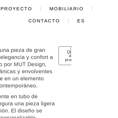
U PROYECTO
MOBILIARIO
CONTACTO
ES
 una pieza de gran
Quiero
Detalles
este
 elegancia y confort a
producto
do por
MUT Design
,
gánicas y envolventes
se en un elemento
 contemporáneo.
mente en
tubo de
egura una pieza ligera
ión. El diseño se
personalizable