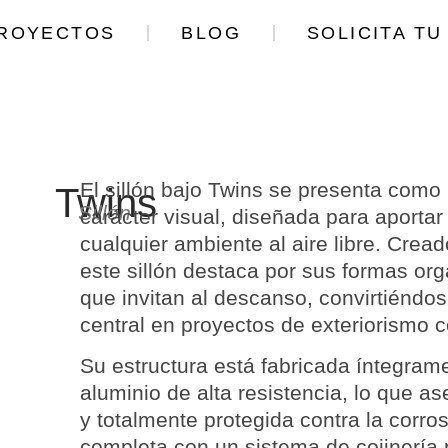
ROYECTOS
BLOG
SOLICITA T
El sillón bajo Twins se presenta como
Twins
Sillón
carácter visual, diseñada para aportar
cualquier ambiente al aire libre. Crea
este sillón destaca por sus formas or
que invitan al descanso, convirtiéndo
central en proyectos de exteriorismo
Su estructura está fabricada íntegra
aluminio de alta resistencia
, lo que as
y totalmente protegida contra la corros
completa con un sistema de cojinería 